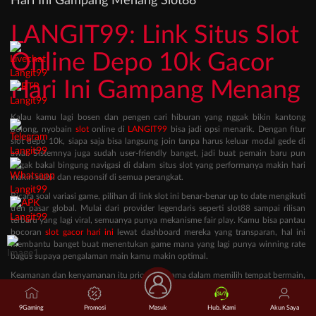
Hari Ini Gampang Menang Slot88
LANGIT99: Link Situs Slot
Online Depo 10k Gacor
Hari Ini Gampang Menang
Kalau kamu lagi bosen dan pengen cari hiburan yang nggak bikin kantong
bolong, nyobain
slot
online di
LANGIT99
bisa jadi opsi menarik. Dengan fitur
slot depo 10k, siapa saja bisa langsung join tanpa harus keluar modal gede di
awal. Sistemnya juga sudah user-friendly banget, jadi buat pemain baru pun
nggak bakal bingung navigasi di dalam situs slot yang performanya makin hari
makin stabil dan responsif di semua perangkat.
Bicara soal variasi game, pilihan di link slot ini benar-benar up to date mengikuti
tren pasar global. Mulai dari provider legendaris seperti slot88 sampai rilisan
terbaru yang lagi viral, semuanya punya mekanisme fair play. Kamu bisa pantau
bocoran
slot gacor hari ini
lewat dashboard mereka yang transparan, hal ini
membantu banget buat menentukan game mana yang lagi punya winning rate
bagus supaya pengalaman main kamu makin optimal.
Keamanan dan kenyamanan itu prioritas utama dalam memilih tempat bermain,
makanya LANGIT99 dikenal sebagai
situs gacor
yang punya tim support
responsif 24/7. Transaksinya juga seamless, nggak perlu nunggu lama buat
9Gaming
Promosi
Masuk
Hub. Kami
Akun Saya
proses deposit maupun penarikan dana. Sebagai link gacor yang kredibel,