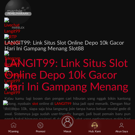
MARBLEX
LANGIT99: Link Situs Slot Online Depo 10k Gacor
Hari Ini Gampang Menang Slot88
LANGIT99: Link Situs Slot
Online Depo 10k Gacor
Hari Ini Gampang Menang
Kalau kamu lagi bosen dan pengen cari hiburan yang nggak bikin kantong
bolong, nyobain
slot
online di
LANGIT99
bisa jadi opsi menarik. Dengan fitur
slot depo 10k, siapa saja bisa langsung join tanpa harus keluar modal gede di
awal. Sistemnya juga sudah user-friendly banget, jadi buat pemain baru pun
nggak bakal bingung navigasi di dalam situs slot yang performanya makin hari
makin stabil dan responsif di semua perangkat.
9Gaming
Promosi
Masuk
Hub. Kami
Akun Saya
Bicara soal variasi game, pilihan di link slot ini benar-benar up to date mengikuti