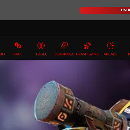
UND
INO
RACE
TOGEL
OLAHRAGA
CRASH GAME
ARCADE