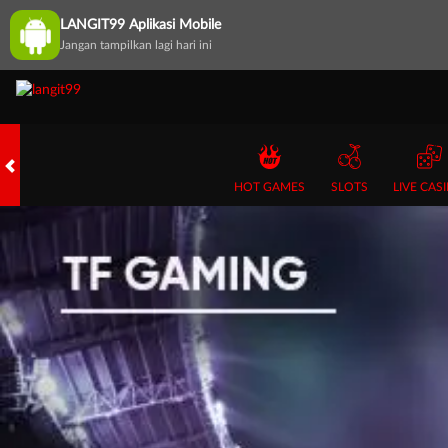
LANGIT99 Aplikasi Mobile
Jangan tampilkan lagi hari ini
HOT GAMES
SLOTS
LIVE CAS