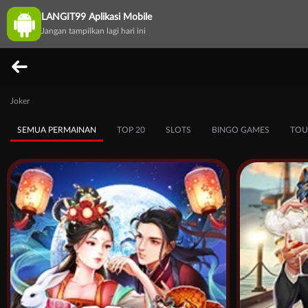
LANGIT99 Aplikasi Mobile
Jangan tampilkan lagi hari ini
Joker
SEMUA PERMAINAN
TOP 20
SLOTS
BINGO GAMES
TOU