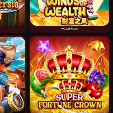
Winds Of Wealth