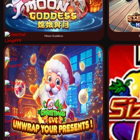
Moon Goddess