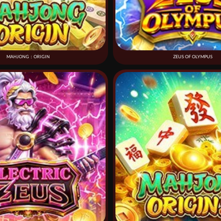
MAHJONG：ORIGIN
ZEUS OF OLYMPUS