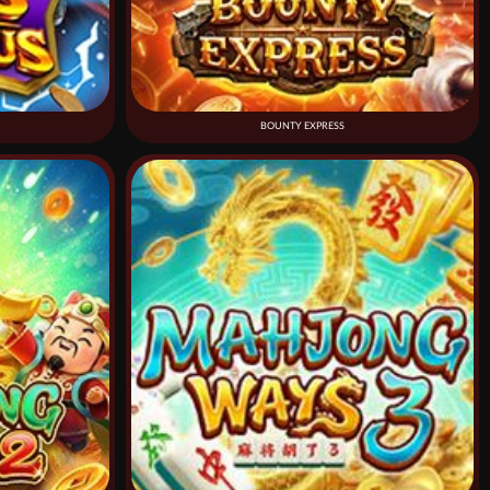
BOUNTY EXPRESS