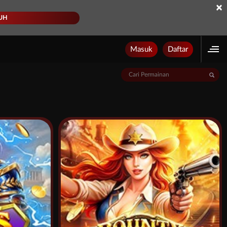
×
UH
Masuk
Daftar