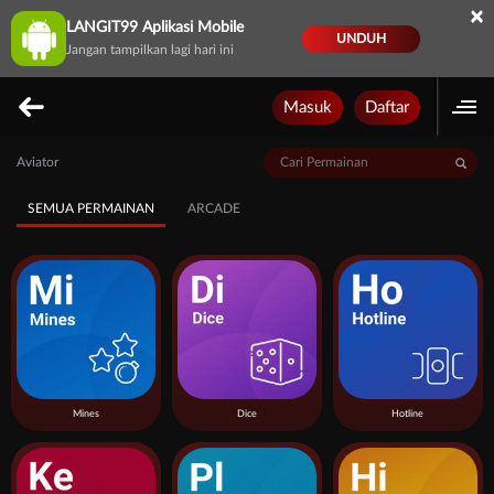
×
LANGIT99 Aplikasi Mobile
UNDUH
Jangan tampilkan lagi hari ini
Masuk
Daftar
Aviator
SEMUA PERMAINAN
ARCADE
Mines
Dice
Hotline