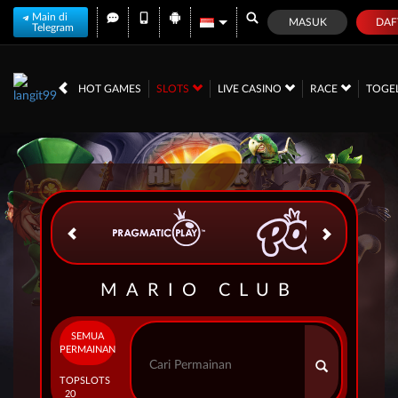
Main di
MASUK
DAF
Telegram
IDR
12,701,494,
HOT GAMES
SLOTS
LIVE CASINO
RACE
TOGE
MARIO CLUB
SEMUA
PERMAINAN
TOP
SLOTS
20