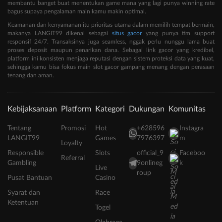
membantu banget buat menentukan game mana yang lagi punya winning rate
bagus supaya pengalaman main kamu makin optimal.
Keamanan dan kenyamanan itu prioritas utama dalam memilih tempat bermain,
makanya LANGIT99 dikenal sebagai
situs gacor
yang punya tim support
responsif 24/7. Transaksinya juga seamless, nggak perlu nunggu lama buat
proses deposit maupun penarikan dana. Sebagai link gacor yang kredibel,
platform ini konsisten menjaga reputasi dengan sistem proteksi data yang kuat,
sehingga kamu bisa fokus main slot gacor gampang menang dengan perasaan
tenang dan aman.
Kebijaksanaan
Platform
Kategori
Dukungan
Komunitas
Tentang
Promosi
Hot
+628596
Instagra
LANGIT99
Games
7976397
m
Loyalty
Responsible
Slots
official_9
Faceboo
Referral
Gambling
9onlineg
k
Live
roup
Pusat Bantuan
Casino
Syarat dan
Race
Ketentuan
Togel