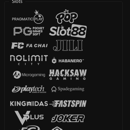
Slots