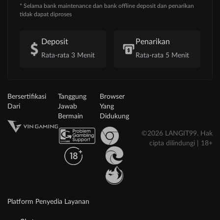
* Selama bank maintenance dan bank offline deposit dan penarikan
tidak dapat diproses
Deposit
Penarikan
Rata-rata 3 Menit
Rata-rata 5 Menit
Bersertifikasi
Tanggung
Browser
Dari
Jawab
Yang
Bermain
Didukung
©2026 LANGIT99. Hak
cipta dilindungi | 18+
Platform Penyedia Layanan