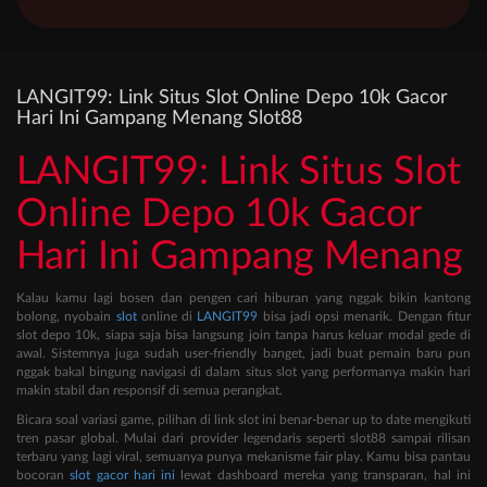
LANGIT99: Link Situs Slot Online Depo 10k Gacor
Hari Ini Gampang Menang Slot88
LANGIT99: Link Situs Slot
Online Depo 10k Gacor
Hari Ini Gampang Menang
Kalau kamu lagi bosen dan pengen cari hiburan yang nggak bikin kantong
bolong, nyobain
slot
online di
LANGIT99
bisa jadi opsi menarik. Dengan fitur
slot depo 10k, siapa saja bisa langsung join tanpa harus keluar modal gede di
awal. Sistemnya juga sudah user-friendly banget, jadi buat pemain baru pun
nggak bakal bingung navigasi di dalam situs slot yang performanya makin hari
makin stabil dan responsif di semua perangkat.
Bicara soal variasi game, pilihan di link slot ini benar-benar up to date mengikuti
tren pasar global. Mulai dari provider legendaris seperti slot88 sampai rilisan
terbaru yang lagi viral, semuanya punya mekanisme fair play. Kamu bisa pantau
bocoran
slot gacor hari ini
lewat dashboard mereka yang transparan, hal ini