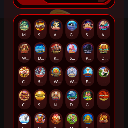
Mystical Beasts
Snake Castle
Aliens Madness
GREAT BLUE
Sea Circus
A NIGHT OUT
WILD WEST
DOLPHIN TREASURE
RAGNAROK FIRE STORM
Sweet Buffet
PANTHER MOON
DRAGON GATE
Cai Shen Do
5 DRAGONS
Wings of God
Winter Magic
Excalibur Legend
IRISH LUCK
Chinese Fair
SAFARI HEAT
Neko The Fortune Cat
DOLPHIN REEF
GREEN GOLD
LOTTO MADNESS