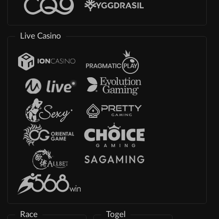
Live Casino
Race
Togel