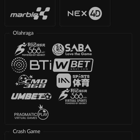
Olahraga
Crash Game