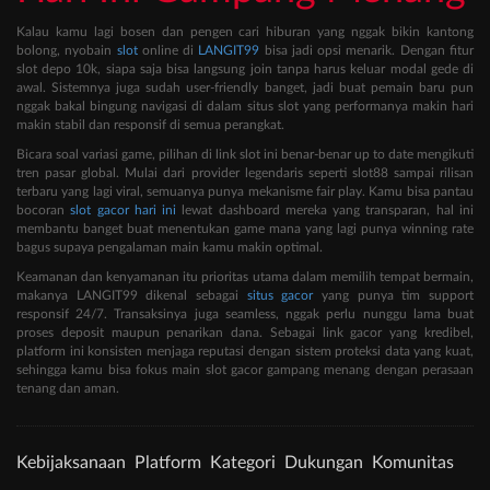
Kalau kamu lagi bosen dan pengen cari hiburan yang nggak bikin kantong
bolong, nyobain
slot
online di
LANGIT99
bisa jadi opsi menarik. Dengan fitur
slot depo 10k, siapa saja bisa langsung join tanpa harus keluar modal gede di
awal. Sistemnya juga sudah user-friendly banget, jadi buat pemain baru pun
nggak bakal bingung navigasi di dalam situs slot yang performanya makin hari
makin stabil dan responsif di semua perangkat.
Bicara soal variasi game, pilihan di link slot ini benar-benar up to date mengikuti
tren pasar global. Mulai dari provider legendaris seperti slot88 sampai rilisan
terbaru yang lagi viral, semuanya punya mekanisme fair play. Kamu bisa pantau
bocoran
slot gacor hari ini
lewat dashboard mereka yang transparan, hal ini
membantu banget buat menentukan game mana yang lagi punya winning rate
bagus supaya pengalaman main kamu makin optimal.
Keamanan dan kenyamanan itu prioritas utama dalam memilih tempat bermain,
makanya LANGIT99 dikenal sebagai
situs gacor
yang punya tim support
responsif 24/7. Transaksinya juga seamless, nggak perlu nunggu lama buat
proses deposit maupun penarikan dana. Sebagai link gacor yang kredibel,
platform ini konsisten menjaga reputasi dengan sistem proteksi data yang kuat,
sehingga kamu bisa fokus main slot gacor gampang menang dengan perasaan
tenang dan aman.
Kebijaksanaan
Platform
Kategori
Dukungan
Komunitas