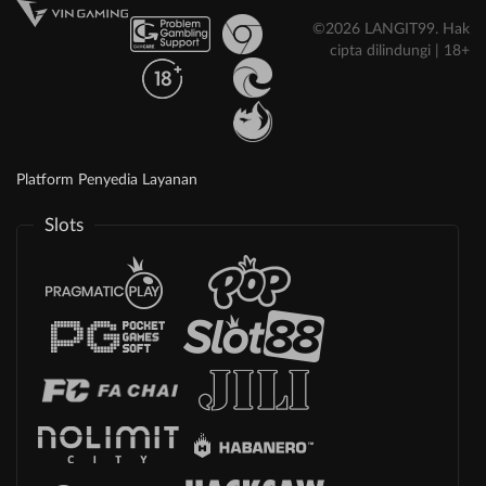
©2026 LANGIT99. Hak
cipta dilindungi | 18+
Platform Penyedia Layanan
Slots