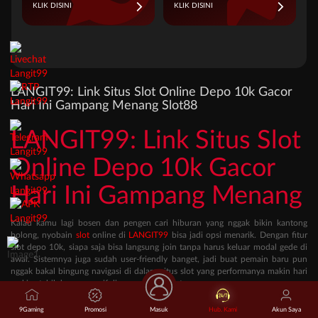
KLIK DISINI
KLIK DISINI
LANGIT99: Link Situs Slot Online Depo 10k Gacor
Hari Ini Gampang Menang Slot88
LANGIT99: Link Situs Slot
Online Depo 10k Gacor
Hari Ini Gampang Menang
Kalau kamu lagi bosen dan pengen cari hiburan yang nggak bikin kantong
bolong, nyobain
slot
online di
LANGIT99
bisa jadi opsi menarik. Dengan fitur
slot depo 10k, siapa saja bisa langsung join tanpa harus keluar modal gede di
awal. Sistemnya juga sudah user-friendly banget, jadi buat pemain baru pun
nggak bakal bingung navigasi di dalam situs slot yang performanya makin hari
makin stabil dan responsif di semua perangkat.
Bicara soal variasi game, pilihan di link slot ini benar-benar up to date mengikuti
9Gaming
Promosi
Masuk
Hub. Kami
Akun Saya
tren pasar global. Mulai dari provider legendaris seperti slot88 sampai rilisan