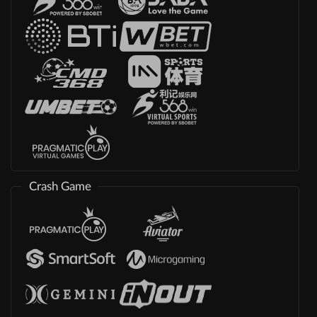
Crash Game