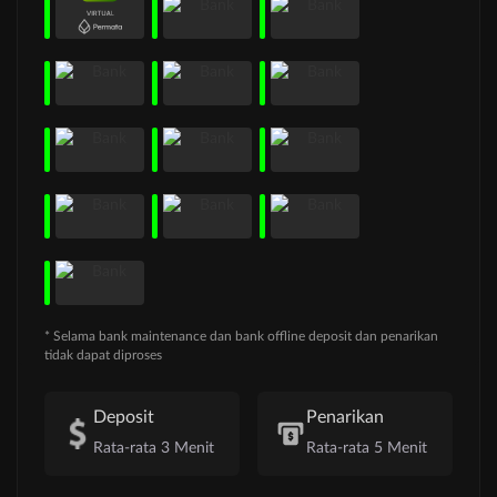
* Selama bank maintenance dan bank offline deposit dan penarikan
tidak dapat diproses
Deposit
Penarikan
Rata-rata 3 Menit
Rata-rata 5 Menit