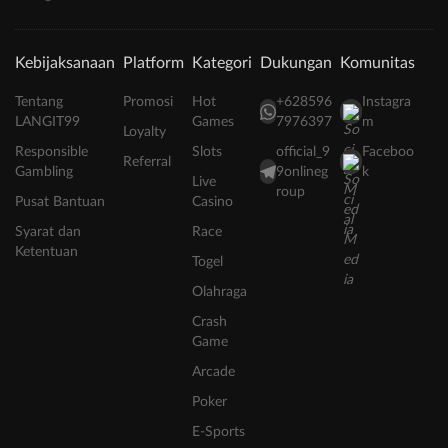
Kebijaksanaan
Platform
Kategori
Dukungan
Komunitas
Tentang
Promosi
Hot
+628596
Instagra
LANGIT99
Games
7976397
m
Loyalty
Responsible
Slots
official_9
Faceboo
Referral
Gambling
9onlineg
k
Live
roup
Pusat Bantuan
Casino
Syarat dan
Race
Ketentuan
Togel
Olahraga
Crash
Game
Arcade
Poker
E-Sports