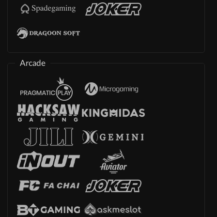
Arcade