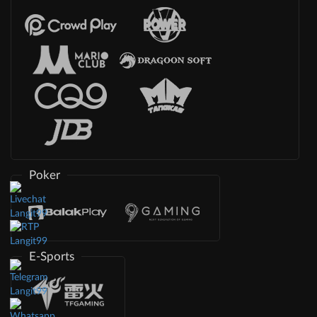
Poker
E-Sports