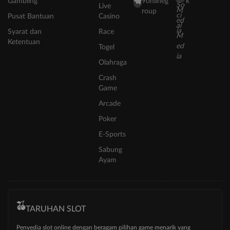
Gambling
9onlineg
k
Live
roup
Pusat Bantuan
Casino
Syarat dan
Race
Ketentuan
Togel
Olahraga
Crash
Game
Arcade
Poker
E-Sports
Sabung
Ayam
TARUHAN SLOT
Penyedia slot online dengan beragam pilihan game menarik yang