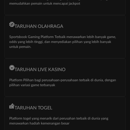
memudahkan pemain untuk mencapai jackpot
TARUHAN OLAHRAGA
Sportsbook Gaming Platform Terbaik menawarkan lebih banyak game,
odds yang lebih tinggi, dan menyediakan pilihan yang lebih banyak
untuk pemain.
TARUHAN LIVE KASINO
Platform Pilihan bagi perusahaan-perusahaan terbaik di dunia, dengan
pilihan variasi game terbanyak
TARUHAN TOGEL
Platform togel yang menarik dari perusahan terbaik di dunia yang
menawarkan hadiah kemenangan besar