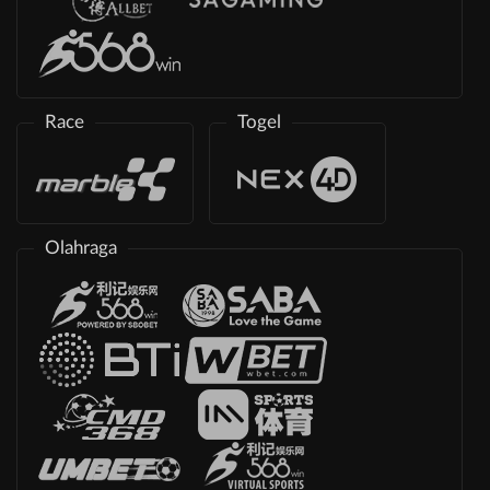
Race
Togel
Olahraga