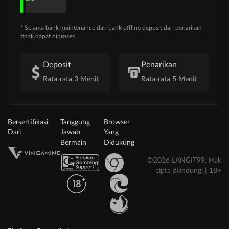
* Selama bank maintenance dan bank offline deposit dan penarikan
tidak dapat diproses
Deposit
Penarikan
Rata-rata 3 Menit
Rata-rata 5 Menit
Bersertifikasi
Tanggung
Browser
Dari
Jawab
Yang
Bermain
Didukung
©2026 LANGIT99. Hak
cipta dilindungi | 18+