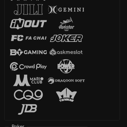
Poker