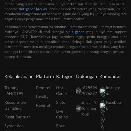
terbaru yang lagi viral, semuanya punya mekanisme fair play. Kamu bisa pantau
bocoran
slot gacor hari ini
lewat dashboard mereka yang transparan, hal ini
membantu banget buat menentukan game mana yang lagi punya winning rate
bagus supaya pengalaman main kamu makin optimal.
Keamanan dan kenyamanan itu prioritas utama dalam memilih tempat bermain,
makanya LANGIT99 dikenal sebagai
situs gacor
yang punya tim support
responsif 24/7. Transaksinya juga seamless, nggak perlu nunggu lama buat
proses deposit maupun penarikan dana. Sebagai link gacor yang kredibel,
platform ini konsisten menjaga reputasi dengan sistem proteksi data yang kuat,
sehingga kamu bisa fokus main slot gacor gampang menang dengan perasaan
tenang dan aman.
Kebijaksanaan
Platform
Kategori
Dukungan
Komunitas
Tentang
Promosi
Hot
+628596
Instagra
LANGIT99
Games
7976397
m
Loyalty
Responsible
Slots
official_9
Faceboo
Referral
Gambling
9onlineg
k
Live
roup
Pusat Bantuan
Casino
Syarat dan
Race