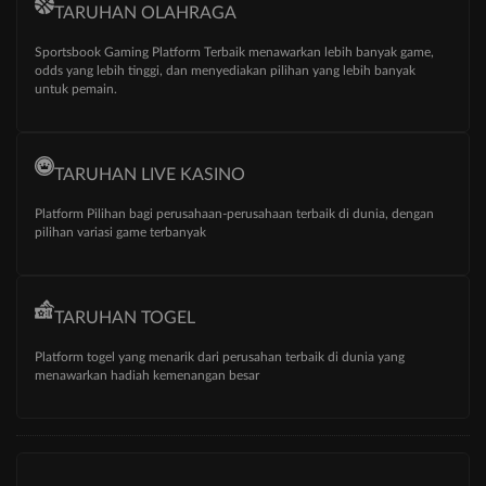
TARUHAN OLAHRAGA
Sportsbook Gaming Platform Terbaik menawarkan lebih banyak game,
odds yang lebih tinggi, dan menyediakan pilihan yang lebih banyak
untuk pemain.
TARUHAN LIVE KASINO
Platform Pilihan bagi perusahaan-perusahaan terbaik di dunia, dengan
pilihan variasi game terbanyak
TARUHAN TOGEL
Platform togel yang menarik dari perusahan terbaik di dunia yang
menawarkan hadiah kemenangan besar