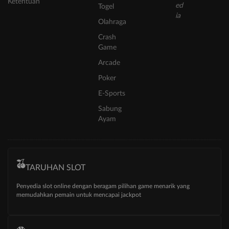
Ketentuan
Togel
Olahraga
Crash
Game
Arcade
Poker
E-Sports
Sabung
Ayam
TARUHAN SLOT
Penyedia slot online dengan beragam pilihan game menarik yang
memudahkan pemain untuk mencapai jackpot