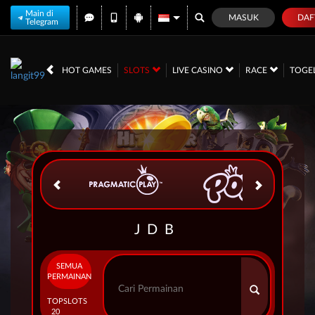
Main di
MASUK
DAF
Telegram
IDR
12,663,262,
HOT GAMES
SLOTS
LIVE CASINO
RACE
TOGE
JDB
SEMUA
PERMAINAN
TOP
SLOTS
20