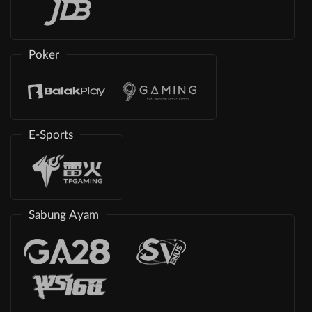
Poker
E-Sports
Sabung Ayam