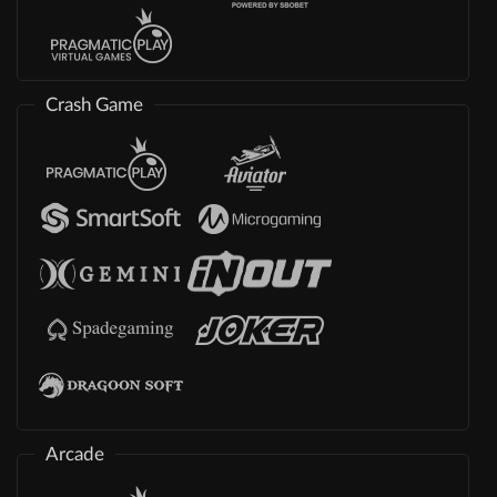
Crash Game
Arcade