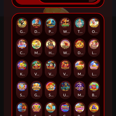
Golden Hoof Quest
Derby King
Poseidon
Wild Bronco
TEEED UP!
Olympig
Cyber Bounty 4096
Mahjong Wins
Horse of Bounty
Ways of the Holy Horse
Dragon Soar
Lucky Elephant X-Huge
KOI TRIO
Voyage of Blast Raider X-Lock
Voyage of Cryo Gunner X-Lock
Voyage of Daring Queen X-Lock
Money Tree - Hyper Wild
Lucky Pearl
Super Niubi Fortune X-Huge
Golden Goal
Samba Jewel
UGO Aztec Gold
Modern Gods
BirdsParty