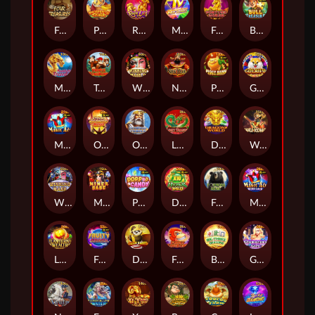
Four Treasures
Prosperity Tiger
Rooster In Love
MarvelousIV
FortuneHorse
Bull Treasure
Moonlight Treasure
TripleKingKong
Winning Mask II
New Year
Piggy Bank
GoLaiFu
Magic Ace
Open Sesame Mega
Olympian Temple
Lucky Dragons
DragonsWorld
Wukong
Winning Mask
MinerBabe
Pop Pop Candy
Dragon Soar - Hyper Wild
Formosa Bear
Magic Ace WILD LOCK
LanternWealth
Fruity Bonanza
Dragon Warrior
FunkyKingKong
Big Three Dragons
Glamorous Girl