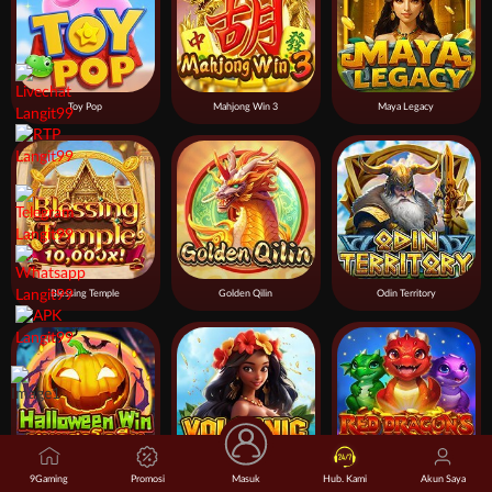
Toy Pop
Mahjong Win 3
Maya Legacy
Blessing Temple
Golden Qilin
Odin Territory
9Gaming
Promosi
Masuk
Hub. Kami
Akun Saya
Halloween Win
Volcanic Legend
Red Dragon’s Treasure