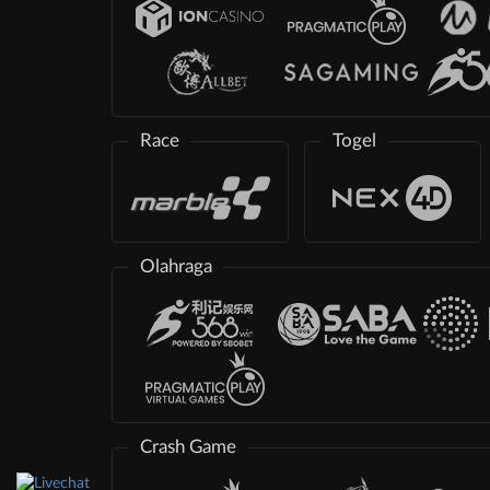
Race
Togel
Olahraga
Crash Game