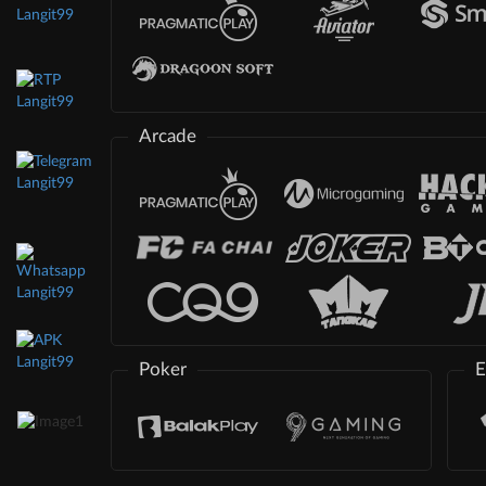
Arcade
Poker
E