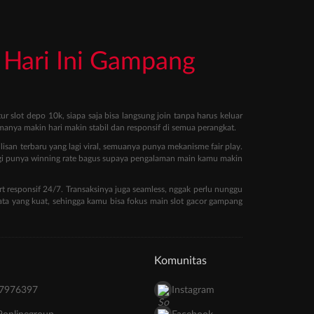
 Hari Ini Gampang
ur slot depo 10k, siapa saja bisa langsung join tanpa harus keluar
rmanya makin hari makin stabil dan responsif di semua perangkat.
rilisan terbaru yang lagi viral, semuanya punya mekanisme fair play.
gi punya winning rate bagus supaya pengalaman main kamu makin
 responsif 24/7. Transaksinya juga seamless, nggak perlu nunggu
data yang kuat, sehingga kamu bisa fokus main slot gacor gampang
Komunitas
7976397
Instagram