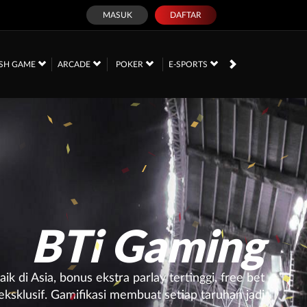
MASUK
DAFTAR
SH GAME
ARCADE
POKER
E-SPORTS
SABUNG AYAM
BTi Gaming
ik di Asia, bonus ekstra parlay tertinggi, free bet
ksklusif. Gamifikasi membuat setiap taruhan jadi