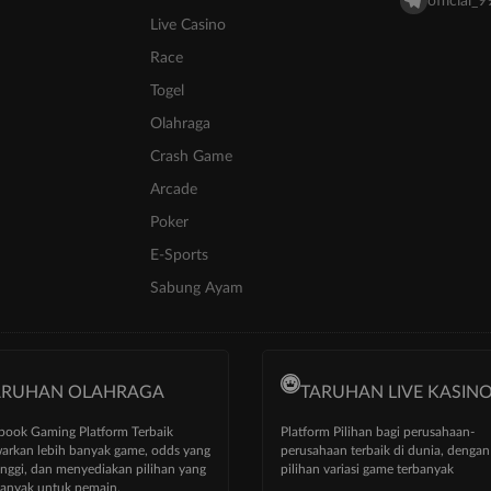
official_
Live Casino
Race
Togel
Olahraga
Crash Game
Arcade
Poker
E-Sports
Sabung Ayam
ARUHAN OLAHRAGA
TARUHAN LIVE KASIN
book Gaming Platform Terbaik
Platform Pilihan bagi perusahaan-
rkan lebih banyak game, odds yang
perusahaan terbaik di dunia, dengan
tinggi, dan menyediakan pilihan yang
pilihan variasi game terbanyak
banyak untuk pemain.